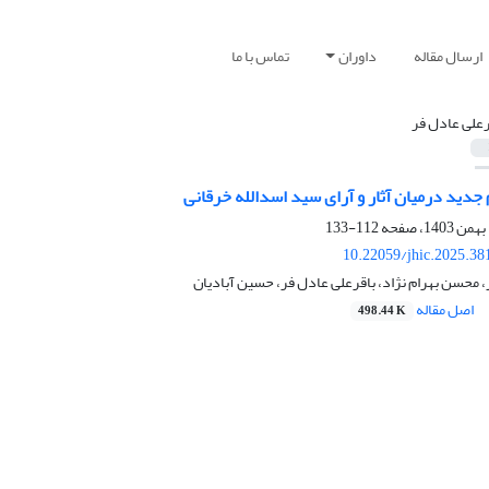
ارسال مقاله
داوران
تماس با ما
رعلی عادل فر
م جدید درمیان آثار و آرای سید اسدالله خرقانی
112-133
10.22059/jhic.2025.38
، محسن بهرام نژاد، باقرعلی عادل فر، حسین آبادیان
اصل مقاله
498.44 K