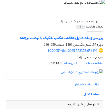
نویسنده =
سید رضا مهدی نژاد
تعداد مقالات:
1
بررسی و نقد دلایل مخالفت مکتب تفکیک با نهضت ترجمه
دوره 57، شماره 2، بهمن 1403، صفحه
259-280
10.22059/jhic.2025.378373.654492
سید رضا مهدی نژاد
مشاهده مقاله
اصل مقاله
519.63 K
مقالات آماده انتشار
شماره جاری
شماره‌های پیشین نشریه