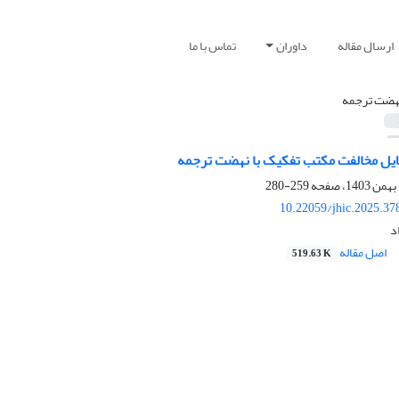
ارسال مقاله
داوران
تماس با ما
هضت ترجمه
ایل مخالفت مکتب تفکیک با نهضت ترجمه
259-280
10.22059/jhic.2025.37
د
اصل مقاله
519.63 K