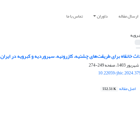
ارسال مقاله
داوران
تماس با ما
برویه
 خانقاه برای طریقت‌های چشتیه، کازرونیه، سهروردیه و کبرویه در ایران و
249-274
10.22059/jhic.2024.37
اصل مقاله
552.51 K