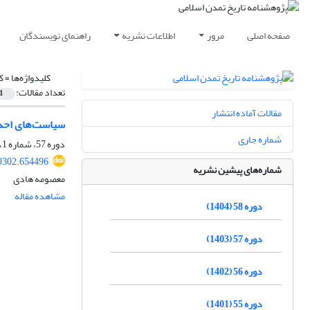
صفحه اصلی
مرور
اطلاعات نشریه
راهنمای نویسندگان
کلیدواژه‌ها =
ک
تعداد مقالات:
1
مقالات آماده انتشار
سیاست‌های احداث
شماره جاری
دوره 57، شماره 1، شهریور 1403، صفحه
9302.654496
شماره‌های پیشین نشریه
معصومه هادی
مشاهده مقاله
دوره 58 (1404)
دوره 57 (1403)
دوره 56 (1402)
دوره 55 (1401)