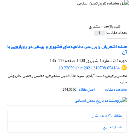
کلیدواژه‌ها =
قشیری
تعداد مقالات:
1
محنه اشعریان و بررسی دفاعیه‌های قشیری و بیهقی در رویارویی با
آن
دوره 54، شماره 1، شهریور 1400، صفحه
117-135
10.22059/jhic.2021.310798.654184
محسن رحیمی دشت آبادی، سید علاء الدین شاهرخی، محسن رحمتی، داریوش
نظری
مشاهده مقاله
اصل مقاله
274.33 K
مقالات آماده انتشار
شماره جاری