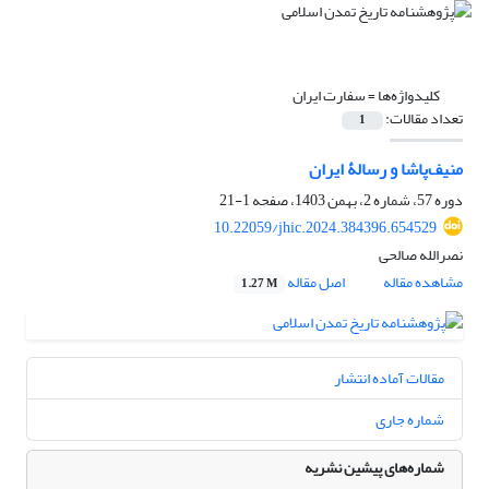
کلیدواژه‌ها =
سفارت ایران
تعداد مقالات:
1
منیف‌پاشا و رسالۀ ایران
دوره 57، شماره 2، بهمن 1403، صفحه
1-21
10.22059/jhic.2024.384396.654529
نصرالله صالحی
مشاهده مقاله
اصل مقاله
1.27 M
مقالات آماده انتشار
شماره جاری
شماره‌های پیشین نشریه