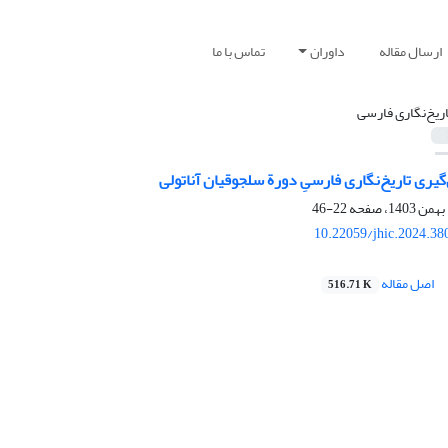
ارسال مقاله
داوران
تماس با ما
اریخ‌نگاری فارسی
یری تاریخ‌نگاری فارسیِ دورة سلجوقیان آناتولی
22-46
10.22059/jhic.2024.38
اصل مقاله
516.71 K