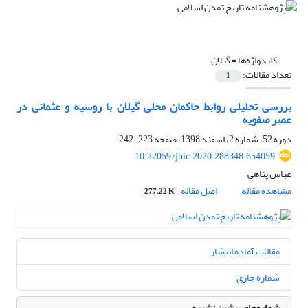
کلیدواژه‌ها =
گیلان
تعداد مقالات:
1
بررسی تحلیلی روابط حاکمان محلی گیلان با روسیه و عثمانی در
عصر صفویه
دوره 52، شماره 2، اسفند 1398، صفحه
223-242
10.22059/jhic.2020.288348.654059
عباس پناهی
مشاهده مقاله
اصل مقاله
277.22 K
مقالات آماده انتشار
شماره جاری
شماره‌های پیشین نشریه