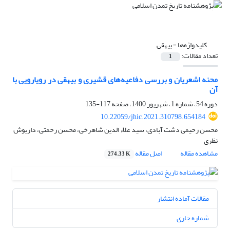
کلیدواژه‌ها =
بیهقی
تعداد مقالات:
1
محنه اشعریان و بررسی دفاعیه‌های قشیری و بیهقی در رویارویی با
آن
دوره 54، شماره 1، شهریور 1400، صفحه
117-135
10.22059/jhic.2021.310798.654184
محسن رحیمی دشت آبادی، سید علاء الدین شاهرخی، محسن رحمتی، داریوش
نظری
مشاهده مقاله
اصل مقاله
274.33 K
مقالات آماده انتشار
شماره جاری