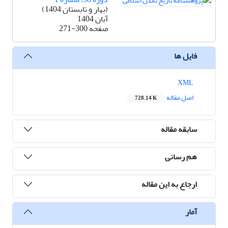
(بهار و تابستان 1404)
آبان 1404
صفحه
271-300
فایل ها
XML
اصل مقاله
728.14 K
سابقه مقاله
هم رسانی
ارجاع به این مقاله
آمار