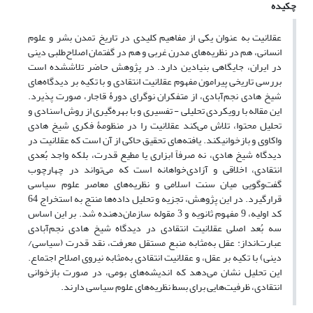
چکیده
عقلانیت به‌ عنوان یکی از مفاهیم کلیدی در تاریخ تمدن ‏بشر و علوم
‏انسانی، هم در نظریه‌های مدرن غربی و هم در گفتمان اصلاح‌طلبی دینی
در ایران، جایگاهی بنیادین دارد. در پژوهش حاضر تلاش‏شده ‏است
بررسی تاریخی پیرامون مفهوم عقلانیت انتقادی و با تکیه بر دیدگاه‌های
شیخ هادی نجم‌آبادی، از متفکران نوگرای دورۀ قاجار، صورت پذیرد.
این مقاله با رویکردی تحلیلی - تفسیری و با بهره‌گیری از روش اسنادی و
تحلیل محتوا، تلاش می‌کند عقلانیت را در منظومۀ فکری شیخ هادی
واکاوی و بازخوانی‏کند. یافته‌های تحقیق حاکی از آن است که عقلانیت در
دیدگاه شیخ هادی، نه صرفاً ابزاری یا مطیع قدرت، بلکه واجد بُعدی
انتقادی، اخلاقی و آزادی‌خواهانه است که می‌تواند در چهارچوب
گفت‌وگویی میان سنت اسلامی و نظریه‌های معاصر علوم سیاسی
قرارگیرد. در این پژوهش، تجزیه و تحلیل داده‌ها منتج به استخراج 64
کد اولیه، 9 مفهوم ثانویه و 3 مقوله سازمان‌دهنده شد. بر این اساس
سه بُعد اصلی عقلانیت انتقادی در دیدگاه شیخ هادی نجم‌آبادی
عبارت‌انداز: عقل به‌مثابه منبع مستقل معرفت، نقد قدرت (سیاسی/
دینی) با تکیه بر عقل، و عقلانیت انتقادی به‌مثابه نیروی اصلاح اجتماع.
این تحلیل نشان می‌دهد که اندیشه‌های بومی، در صورت بازخوانی
انتقادی، ظرفیت‌هایی برای بسط نظریه‌های علوم سیاسی دارند.