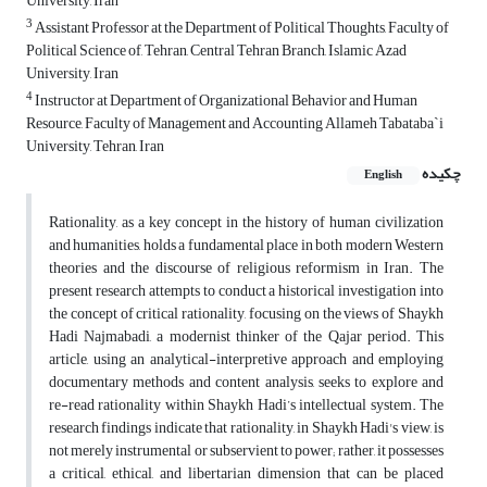
University, Iran
3
Assistant Professor at the Department of Political Thoughts, Faculty of
Political Science of, Tehran, Central Tehran Branch, Islamic Azad
University, Iran
4
Instructor at Department of Organizational Behavior and Human
Resource, Faculty of Management and Accounting Allameh Tabataba`i
University, Tehran, Iran
چکیده
English
Rationality, as a key concept in the history of human civilization
and humanities, holds a fundamental place in both modern Western
theories and the discourse of religious reformism in Iran. The
present research attempts to conduct a historical investigation into
the concept of critical rationality, focusing on the views of Shaykh
Hadi Najmabadi, a modernist thinker of the Qajar period. This
article, using an analytical-interpretive approach and employing
documentary methods and content analysis, seeks to explore and
re-read rationality within Shaykh Hadi’s intellectual system. The
research findings indicate that rationality, in Shaykh Hadi's view, is
not merely instrumental or subservient to power; rather, it possesses
a critical, ethical, and libertarian dimension that can be placed