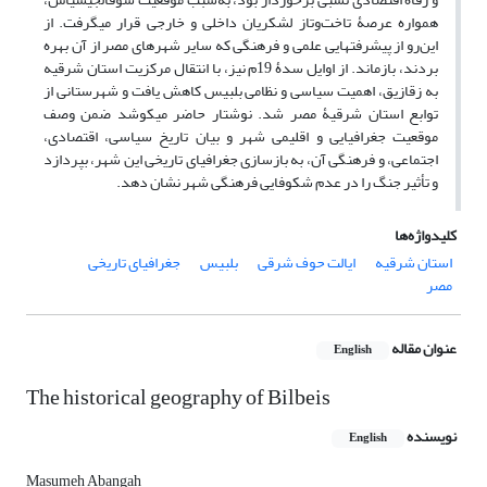
همواره عرصۀ تاخت‌وتاز لشکریان داخلی و خارجی قرار می​گرفت. از
این‌رو از پیشرفت​هایی علمی و فرهنگی که سایر شهرهای مصر از آن بهره
بردند، بازماند. از اوایل سدۀ 19م نیز، با انتقال مرکزیت استان شرقیه
به زقازیق، اهمیت سیاسی و نظامی بلبیس کاهش یافت و شهرستانی از
توابع استان شرقیۀ مصر شد. نوشتار حاضر می​کوشد ضمن وصف
موقعیت جغرافیایی و اقلیمی شهر و بیان تاریخ سیاسی، اقتصادی،
اجتماعی، و فرهنگی آن، به بازسازی جغرافیای تاریخی این شهر، بپردازد
و تأثیر جنگ را در عدم شکوفایی فرهنگی شهر نشان دهد.
کلیدواژه‌ها
استان شرقیه
ایالت حوف شرقی
بلبیس
جغرافیای تاریخی
مصر
عنوان مقاله
English
The historical geography of Bilbeis
نویسنده
English
Masumeh Abangah