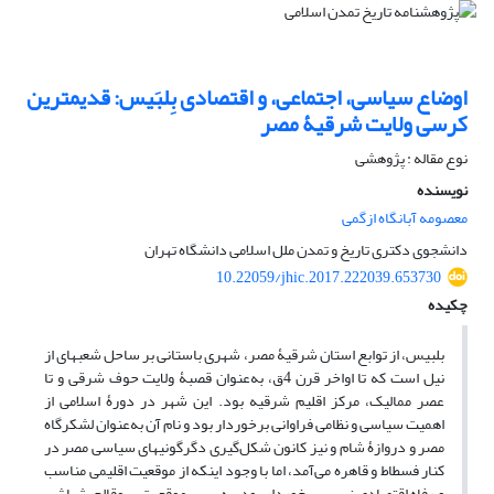
اوضاع سیاسی، اجتماعی، و اقتصادی بِلبَیس: قدیمترین
کرسی ولایت شرقیۀ مصر
نوع مقاله : پژوهشی
نویسنده
معصومه آبانگاه ازگمی
دانشجوی دکتری تاریخ و تمدن ملل اسلامی دانشگاه تهران
10.22059/jhic.2017.222039.653730
چکیده
بلبیس، از توابع استان شرقیۀ مصر، شهری باستانی بر ساحل شعبه​ای از
نیل است که تا اواخر قرن 4ق، به‌عنوان قصبۀ ولایت حوف شرقی و تا
عصر ممالیک، مرکز اقلیم شرقیه بود. این شهر در دورۀ اسلامی از
اهمیت سیاسی و نظامی فراوانی برخوردار بود و نام آن به‌عنوان لشکرگاه
مصر و دروازۀ شام و نیز کانون شکل‌گیری دگرگونی​های سیاسی مصر در
کنار فسطاط و قاهره می‌آمد، اما با وجود اینکه از موقعیت اقلیمی مناسب
و رفاه اقتصادی نسبی برخوردار بود، به‌سبب موقعیت سوق​الجیشی​اش،