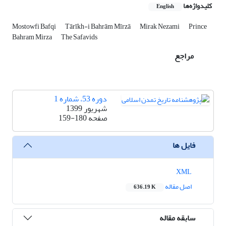
کلیدواژه‌ها
English
Mostowfi Bafqi
Tārīkh-i Bahrām Mīrzā
Mirak Nezami
Prince
Bahram Mirza
The Safavids
مراجع
دوره 53، شماره 1
شهریور 1399
صفحه
159-180
فایل ها
XML
اصل مقاله
636.19 K
سابقه مقاله