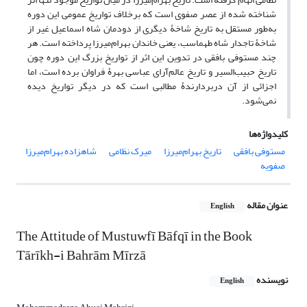
شناخته شده از عصر صفوی است که برخلاف تواریخ عمومی این دوره
به‌طور مستقل به تاریخ شاخۀ دیگری از دودمان شاه اسماعیل غیر از
شاخۀ تاجدار شاه طهماسب، یعنی خاندان بهرام‌میرزا پرداخته است. هر
چند مستوفی بافقی در تدوین این اثر از تواریخ بزرگ این دوره چون
تاریخ حبیب‌السیر و تاریخ عالم‌آرای عباسی بهرۀ فراوان برده است، اما
اجزائی از آن دربردارندۀ مطالبی است که در دیگر تواریخ دیده
نمی‌شود.
کلیدواژه‌ها
مستوفی بافقی
تاریخ بهرام‌میرزا
میرک نظامی
شاهزاده بهرام‌میرزا
صفویه
عنوان مقاله
English
The Attitude of Mustuwfī Bāfqī in the Book
Tārīkh-i Bahrām Mīrzā
نویسنده
English