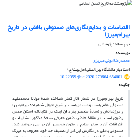
اقتباسات و بدایع‌نگاری‌های مستوفی بافقی در تاریخ
بهرام‌میرزا
نوع مقاله : پژوهشی
نویسنده
محمدرضا ابوئی مهریزی
استادیار دانشگاه بین‌المللی اهل‌بیت(ع)
10.22059/jhic.2020.279864.654001
چکیده
تاریخ بهرام‌میرزا در شمار آثار کمتر شناخته‌ شدۀ مولانا محمدمفید
مستوفی بافقی است و مشتمل است بر شرح احوال شاهزاده بهرام‌میرزا
و فرزندانش و نسخۀ منحصر بفرد آن اینک در کتابخانه آستان قدس
رضوی است. در مقالۀ حاضر، ضمن معرفی نسخۀ مذکور، تشابهات و
افتراقات آن با سایر منابع و متون هم‌عصر آن بررسی خواهد شد.
مستوفی بافقی در نگارش این اثر از تصنیف جد خود معروف به میرک
نظامی الهام گرفته است. تاریخ بهرام‌میرزا در میان تواریخ موجود تنها اثر