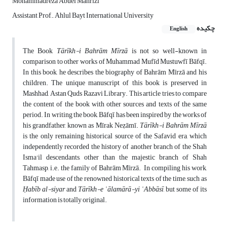
Mohammadreza Abuei Mahrizi
Assistant Prof., Ahlul Bayt International University
چکیده
English
The Book
Tārīkh-i Bahrām Mīrzā
is not so well-known in
comparison to other works of Muhammad Mufīd Mustuwfī Bāfqī.
In this book, he describes the biography of Bahrām Mīrzā and his
children. The unique manuscript of this book is preserved in
Mashhad, Astan Quds Razavi Library. This article tries to compare
the content of the book with other sources and texts of the same
period. In writing the book, Bāfqī has been inspired by the works of
his grandfather, known as Mīrak Neẓāmī.
Tārīkh-i Bahrām Mīrzā
is the only remaining historical source of the Safavid era, which
independently recorded the history of another branch of the Shah
Isma'il descendants, other than the majestic branch of Shah
Tahmasp, i.e. the family of Bahrām Mīrzā. In compiling his work,
Bāfqī made use of the renowned historical texts of the time, such as
Ḥabīb al-siyar
and
Tārīkh-e ʿālamārā-yi ʿAbbāsī
, but some of its
information is totally original.