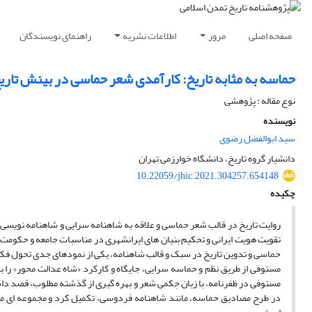
صفحه اصلی
مرور
اطلاعات نشریه
راهنمای نویسندگان
حماسه به مثابه تاریخ: کارآمدی شعر حماسی در بینش تار
نوع مقاله : پژوهشی
نویسنده
سید ابوالفضل رضوی
دانشیار گروه تاریخ، دانشگاه خوارزمی تهران
10.22059/jhic.2021.304257.654148
چکیده
روایت تاریخ در قالب شعر حماسی و علاقه به شاهنامه سرایی و شاهنامه نویسی، ا
تقویت هویت ایرانی و تحکیم بنیان های ایرانشهری در مناسبات جامعه و حکومت پد
حماسی و تدوین تاریخ در سبک و قالب شاهنامه، یکی از نمودهای جدی تحول فکر
مستوفی از طریق نظم و حماسه سرایی، جایگاه و کارکرد «شاه عدالت محور» را ب
مستوفی در ظفرنامه، با زبان حِکمی شعر و بهره گیری از گذشته مطلوب، قصد داش
در طرح مصادیق حماسه، مانند شاهنامه فردوسی، تکمیل کرد و مجموعه ای منظو