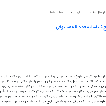
ارسال مقاله
داوران
تماس با ما
یخ شناسانه حمدالله مستوفی
زجمله ویژگی های تاریخ و ادب در ایران دوران پس از حاکمیت ایلخانان بود که در آن شر
ید آمد. اگر در سیر تحول فکر و اندیشه در ایران، شعر را زبان حِکمی فرهیختگان ایران
ی و فرهنگی در عصر ایلخانان است و مصداق برجستۀ آن را در ظفرنامۀ مستوفی می توان
ه‌سان مفهومی ماندگار به نحوی عرضه کرد که احیای شکوه گذشته و نیاز زمانه را توأما
ت الگویی کارآمد از مفهوم شهنشاه ایرانی در حکومت ایلخانان به دست دهد. او روند مو
م بر جای نهاد که در آن به نحو مقتضی، تاریخ در قالب حماسه و به صورت منظومه ب