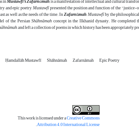
 as in
Mustawfī's Zafarn
ā
mah
,
is a manifestation of intellectual and cultural transfo
ry and epic poetry,
Mustawfī
presented the position and function of the "justice-or
ast as well as the needs of the time. In
Zafarn
ā
mah
,
Mustawfī
, by the philosophica
del of the Persian
Shāhnāmah
concept in the Ilkhanid dynasty. He completed th
hāhnāmah
, and left a collection of poems in which history has been appropriately p
s
Ḥamdallāh Mustawfī
Shāhnāmah
Zafarnāmah
Epic Poetry
This work is licensed under a
Creative Commons
.
Attribution 4.0 International License