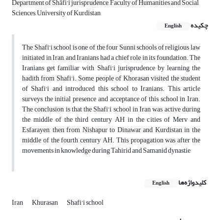
Department of Shāfi'i jurisprudence, Faculty of Humanities and Social
Sciences, University of Kurdistan
چکیده
English
The Shafi'i school is one of the four Sunni schools of religious law
initiated in Iran, and Iranians had a chief role in its foundation. The
Iranians get familiar with Shafi'i jurisprudence by learning the
hadith from Shafi'i. Some people of Khorasan visited the student
of Shafi'i and introduced this school to Iranians. This article
surveys the initial presence and acceptance of this school in Iran.
The conclusion is that the Shafi'i school in Iran was active during
the middle of the third century AH in the cities of Merv and
Esfarayen, then from Nishapur to Dinawar and Kurdistan in the
middle of the fourth century AH. This propagation was after the
movements in knowledge during Tahirid and Samanid dynastie
کلیدواژه‌ها
English
Iran
Khurasan
Shafi'i school