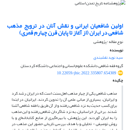
اولین شافعیان ایرانی و نقش آنان در ترویج مذهب
شافعی در ایران (از آغاز تا پایان قرن چهارم قمری)
نوع مقاله : پژوهشی
نویسنده
سید نوید نقشبندی
گروه فقه شافعی دانشکده علوم انسانی و اجتماعی داشنگاه کردستان
10.22059/jhic.2022.335807.654309
چکیده
مذهب شافعی یکی از چهار مذهب اهل‌سنت است که در ایران رشد کرد
و ایرانیان، بسیاری از مبانی علمی آن را تدوین کردند. ایرانیان در ابتدا
برای کسب حدیث به نزد شافعی رفتند و از آن طریق با فقه شافعی آشنا
شدند. برخی از خراسانیان، به نزد شاگردان شافعی رفتند و این مذهب
را به ایران آوردند. این پژوهش، با بهره‌گیری از منابع کتابخانه‌ای و با
روش توصیفی‌ - تحلیلی و با هدف بررسی تاریخی حضور این مذهب در
ایران، به این نتیجه دست یافته است که اولین حضور شافعیان در ایران