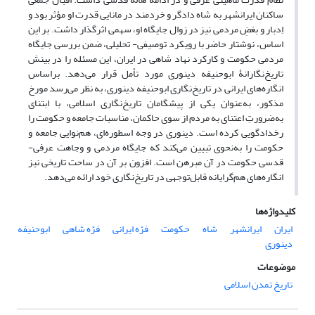
ساکنان ایرانشهر به شاه دادگر و خردمند در مانایی قدرت او مؤثر بود و
اِدبار و بغضِ مردمی نیز در زوال جایگاه او، سهمی اثرگذار داشت. بر این
اساس، نوشتار حاضر با رویکرد توصیفی- تحلیلی، ضمن بررسی جایگاه
مردمی حکومت و کارکرد نهاد شاهی در ایران، این مسئله را در بینش
تاریخ‌نگارانۀ ابوحنیفه دینوری مورد تأمل قرار می‌دهد. براساس
انگاره‌های ایرانی در تاریخ‌نگاری ابوحنیفه دینوری، به نظر می‌رسد مورخ
مذکور، به‌عنوان یکی از پیشگامان تاریخ‌نگاری اسلامی، با ابتنای
به‌ضرورتِ اعتنای به مردم از سوی حاکمان، مناسبات جامعه و حکومت را
رخدادگویی کرده است. دینوری در وجه اسطوره‌ای، هم‌نوایی جامعه و
حکومت را به‌نحوی تبیین می‌کند که جایگاه مردمی و وجاهت عرفی-
قدسی حکومت در آن مبرهن است. افزون بر آن در ساحت تاریخی نیز
انگاره‌های هم‌گرایانه قابل‌توجهی در تاریخ‌نگاری خود ارائه می‌دهد.
کلیدواژه‌ها
ایران
ایرانشهر
شاه
حکومت
فرّه ایرانی
فرّه شاهی
ابوحنیفه
دینوری
موضوعات
تاریخ تمدن اسلامی