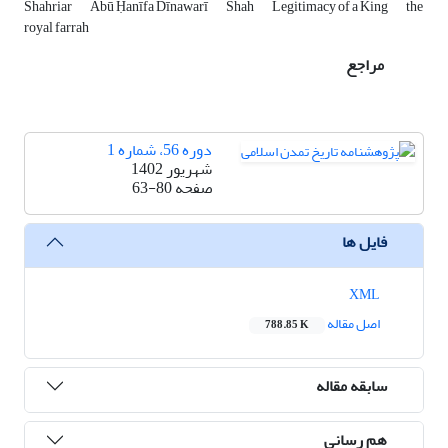
Shahriar
Abū Ḥanīfa Dīnawarī
Shah
Legitimacy of a King
the
royal farrah
مراجع
دوره 56، شماره 1
شهریور 1402
صفحه
63-80
فایل ها
XML
اصل مقاله
788.85 K
سابقه مقاله
هم رسانی