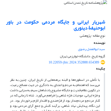
شهریار ایرانی و جایگاه مردمی حکومت در باور
ابوحنیفۀ دینوری
نوع مقاله : پژوهشی
نویسنده
سید ابوالفضل رضوی
گروه تاریخ، دانشگاه خوارزمی تهران
10.22059/jhic.2024.352888.654389
چکیده
با تأملی در اسطوره‌ها و البته برهه‌هایی از تاریخ ایران، چنین به نظر
می‌رسد که اهتمام به مردم و اعتنای به‌ دادگری در جهت مصالح رعیت،
در تکوین نظام قدرت و جایگاه مشروع پادشاهان سهم به‌سزایی داشت
و فرّه ایرانی، موجبات فرّه شاهی را فراهم می‌آورد. شاه تا زمانی که در
کنار مردم و مردم‌مدار بود از فرّه‌مندی و اقتدار لازم برخوردار بود. در
این نگاه، پیدایش نهاد شاهی، برآیند کنش و جمعِ آرای مردمی بود و
نظام قدرت ماهیتی عرفی و در ادامه هالۀ قدسی داشت. اقبال جمعی