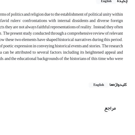
چکیده
English
erms of politics and religion due to the establishment of political unity within
favid rulers' confrontations with internal dissidents and diverse foreign
s, they are not always faithful representations of reality. Instead, they often
sion. The present study, conducted through a comprehensive review of relevant
how these two elements have shaped historical narratives during this period.
e of poetic expression in conveying historical events and stories. The research
ra can be attributed to several factors, including its heightened appeal and
ds, and the educational backgrounds of the historians of this time, who were
کلیدواژه‌ها
English
مراجع