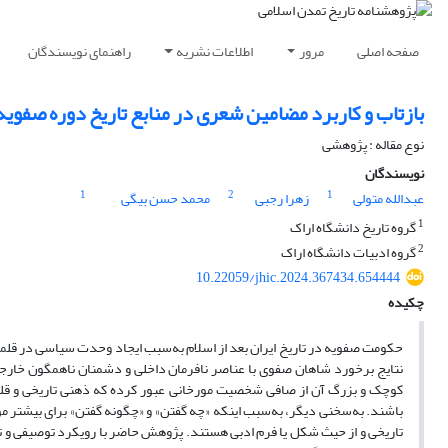
صفحه اصلی
مرور
اطلاعات نشریه
راهنمای نویسندگان
بازتاب و کاربرد مضامین شعری در منابع تاریخ دوره صفویه
نوع مقاله : پژوهشی
نویسندگان
1
2
1
عبدالله متولی
زهرا رجبی
محمد حسن بیگی
1
گروه تاریخ دانشگاه اراک
2
گروه ادبیات دانشگاه اراک
10.22059/jhic.2024.367434.654444
چکیده
حکومت صفویه در تاریخ ایران بعد از اسلام به‌سبب ایجاد وحدت سیاسی در قلمرو
نتایج برخورد شاهان صفوی با عناصر نافرمان داخلی و دشمنان ناهمگون خارجی 
کوچک و بزرگ آن از صافی شخصیت مورخانی عبور کرده که ذهنی تاریخی و قلبی 
باشند. به‌سخنی دیگر، به‌سبب اینکه «چه گفتن» و «چگونه گفتن» برای بیشتر مو
تاریخی و از حیث شکل یا فرم ادبی هستند. پژوهش حاضر با رویکرد توصیفی و ت