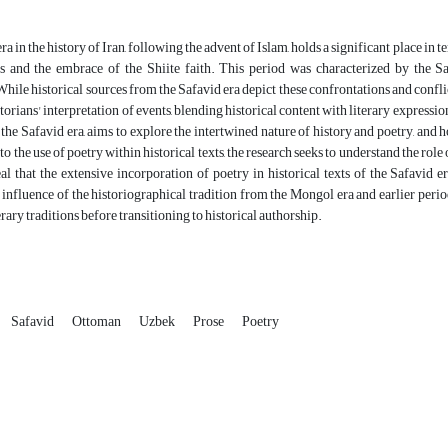
a in the history of Iran, following the advent of Islam, holds a significant place in t
rs and the embrace of the Shiite faith. This period was characterized by the Sa
While historical sources from the Safavid era depict these confrontations and conflict
istorians' interpretation of events, blending historical content with literary expres
the Safavid era, aims to explore the intertwined nature of history and poetry, and 
to the use of poetry within historical texts, the research seeks to understand the rol
al that the extensive incorporation of poetry in historical texts of the Safavid e
e influence of the historiographical tradition from the Mongol era and earlier perio
erary traditions before transitioning to historical authorship.
Safavid
Ottoman
Uzbek
Prose
Poetry