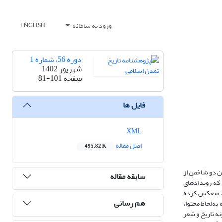
ورود به سامانه
ENGLISH
دوره 56، شماره 1
شهریور 1402
صفحه
81-101
فایل ها
XML
اصل مقاله
495.82 K
ین دو شاخص از
سابقه مقاله
 که رویدادهای
ت، منعکس کرده
هم رسانی
ه‌لحاظ محتوا،
ه تاریخ و شعر