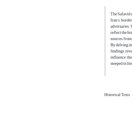
The Safavid er
Iran's borde
adversaries. 
reflect the h
sources from 
By delving in
findings reve
influence, th
steeped in lit
Historical Texts