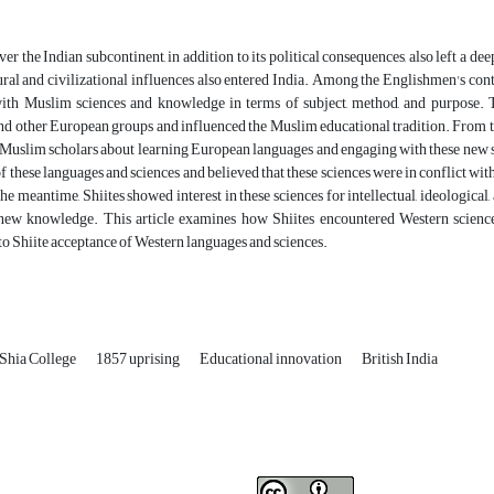
ver the Indian subcontinent, in addition to its political consequences, also left a de
ral and civilizational influences also entered India. Among the Englishmen's con
with Muslim sciences and knowledge in terms of subject, method, and purpose. Th
 and other European groups and influenced the Muslim educational tradition. From th
Muslim scholars about learning European languages and engaging with these new 
of these languages and sciences and believed that these sciences were in conflict 
he meantime, Shiites showed interest in these sciences for intellectual, ideologica
new knowledge. This article examines how Shiites encountered Western sciences,
to Shiite acceptance of Western languages and sciences.
Shia College
1857 uprising
Educational innovation
British India