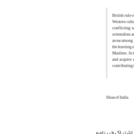
British rule o
Western cultu
conflicting 
orientalists,
arose among 
the learning 
Muslims. In t
and acquire 
contributing 
Shias of India
اشتراک خبرنامه