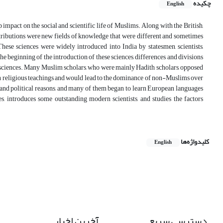
چکیده
English
ep impact on the social and scientific life of Muslims. Along with the British,
tributions were new fields of knowledge that were different and sometimes
ese sciences were widely introduced into India by statesmen, scientists,
e beginning of the introduction of these sciences, differences and divisions
sciences. Many Muslim scholars, who were mainly Hadith scholars, opposed
with religious teachings and would lead to the dominance of non-Muslims over
l, and political reasons, and many of them began to learn European languages
 introduces some outstanding modern scientists, and studies the factors
کلیدواژه‌ها
English
دسترسی سریع
آخرین اخبار