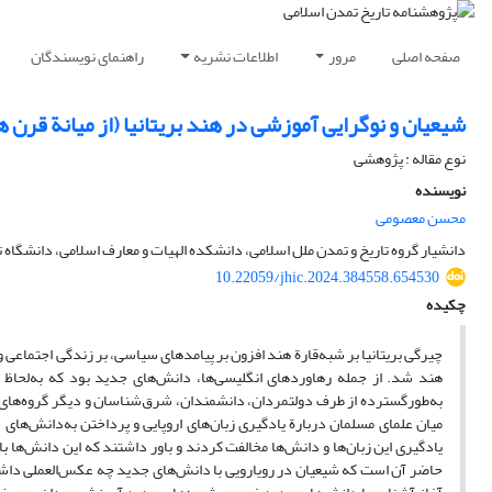
صفحه اصلی
مرور
اطلاعات نشریه
راهنمای نویسندگان
شیعیان و نوگرایی آموزشی در هند بریتانیا (از میانة قرن 
نوع مقاله : پژوهشی
نویسنده
محسن معصومی
دانشیار گروه تاریخ و تمدن ملل اسلامی، دانشکده الهیات و معارف اسلامی، دانشگاه ته
10.22059/jhic.2024.384558.654530
چکیده
چیرگی بریتانیا بر شبه‌قارة هند افزون بر پیامدهای سیاسی، بر زندگی اجتماعی و
هند شد. از جمله رهاوردهای انگلیسی‌ها، دانش‌های جدید بود که به‌لحاظ 
به‌طور‌گسترده از طرف دولتمردان، دانشمندان، شرق‌شناسان و دیگر گروه‌های ار
میان علمای مسلمان دربارة یادگیری زبان‌های اروپایی و پرداختن به‌دانش‌ها
یادگیری این زبان‌ها و دانش‌ها مخالفت کردند و باور داشتند که این دانش‌ه
حاضر آن است که شیعیان در رویارویی با دانش‌های جدید چه عکس‌العملی داشتن