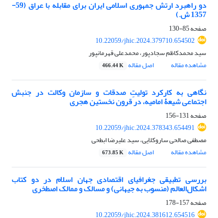
دو راهبرد ارتش جمهوری اسلامی ایران برای مقابله با عراق (59-
1357 ش.)
صفحه
85-130
10.22059/jhic.2024.379710.654502
سید محمدکاظم سجادپور، محمدعلی قهرمانپور
مشاهده مقاله
اصل مقاله
466.44 K
نگاهی به کارکرد تولیتِ صدقات و سازمان وکالت در جنبش
اجتماعی شیعۀ امامیه، در قرون نخستین هجری
صفحه
131-156
10.22059/jhic.2024.378343.654491
مصطفی صالحی ساروکلایی، سید علیرضا ابطحی
مشاهده مقاله
اصل مقاله
673.85 K
بررسی تطبیقی جغرافیای اقتصادی جهان اسلام در دو کتاب
اشکال‌العالم (منسوب به جیهانی) و مسالک و ممالک اصطخری
صفحه
157-178
10.22059/jhic.2024.381612.654516