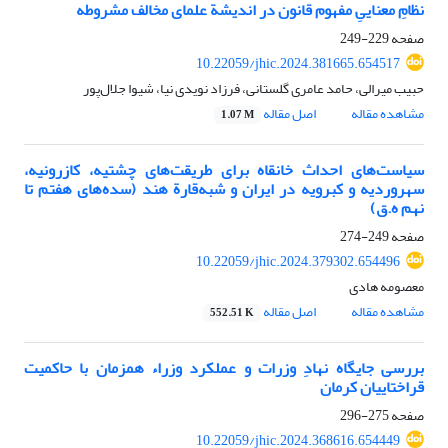
نظامِ معناییِ مفهوم قانون در اندیشة علمای مخالف مشروطه
صفحه
229-249
10.22059/jhic.2024.381665.654517
حبیب میرالی، حامد عامری گلستانی، فرزاد نویدی نیا، شیوا جلال‌پور
مشاهده مقاله
اصل مقاله
1.07 M
سیاست‌های احداث خانقاه برای طریقت‌های چشتیه، کازرونیه،
سهروردیه و کبرویه در ایران و شبه‌قارة هند (سده‌های هفتم تا
نهم ه.ق)
صفحه
249-274
10.22059/jhic.2024.379302.654496
معصومه هادی
مشاهده مقاله
اصل مقاله
552.51 K
بررسی جایگاه نهادِ وزرات و عملکرد وزراء همزمان با حاکمیت
قراختاییان کرمان
صفحه
275-296
10.22059/jhic.2024.368616.654449