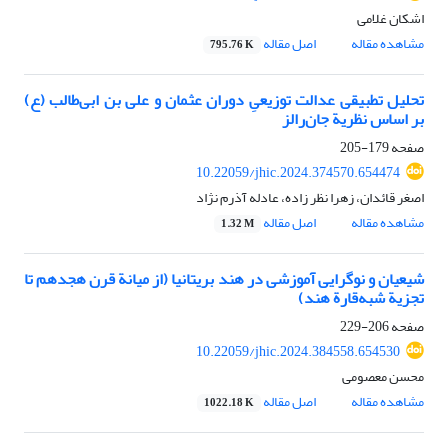
اشکان غلامی
مشاهده مقاله
اصل مقاله
795.76 K
تحلیل تطبیقی عدالت توزیعیِ دوران عثمان و علی بن ابی‌طالب (ع)
بر اساس نظریة جان‌رالز
صفحه
179-205
10.22059/jhic.2024.374570.654474
اصغر قائدان، زهرا نظر زاده، عادله آذرم نژاد
مشاهده مقاله
اصل مقاله
1.32 M
شیعیان و نوگرایی آموزشی در هند بریتانیا (از میانة قرن هجدهم تا
تجزیة شبه‌قارة هند)
صفحه
206-229
10.22059/jhic.2024.384558.654530
محسن معصومی
مشاهده مقاله
اصل مقاله
1022.18 K