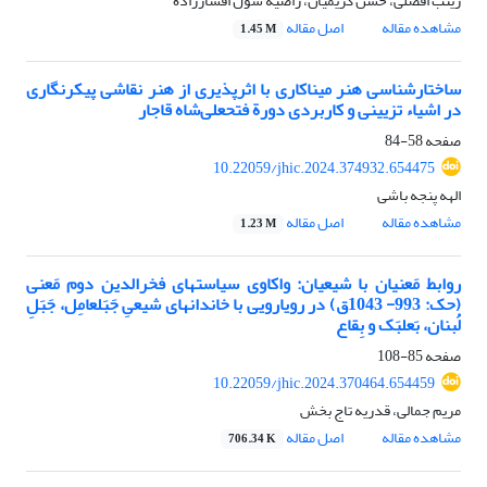
زینب افضلی، حسن کریمیان، راضیه شول افشارزاده
مشاهده مقاله
اصل مقاله
1.45 M
ساختارشناسی هنر میناکاری با اثرپذیری از هنر نقاشی پیکرنگاری
در اشیاء تزیینی و کاربردی دورة فتحعلی‌شاه قاجار
صفحه
58-84
10.22059/jhic.2024.374932.654475
الهه پنجه باشی
مشاهده مقاله
اصل مقاله
1.23 M
روابط مَعنیان با شیعیان: واکاوی سیاست‏های فخرالدین دوم مَعنی
(حک: 993- 1043ق) در رویارویی با خاندان‏های شیعیِ جَبَل‏عامِل، جَبَلِ
لُبنان، بَعلبَک و بِقاع
صفحه
85-108
10.22059/jhic.2024.370464.654459
مریم جمالی، قدریه تاج بخش
مشاهده مقاله
اصل مقاله
706.34 K