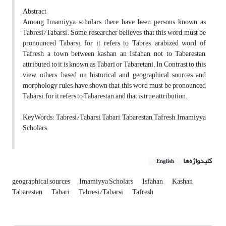
Abstract
Among Imamiyya scholars there have been persons known as
Tabresi/Tabarsi. Some researcher believes that this word must be
pronounced Tabarsi; for it refers to Tabres, arabized word of
Tafresh, a town between kashan an Isfahan, not to Tabarestan,
attributed to it is known as Tabari or Tabaretani. In Contrast to this
view, others, based on historical and geographical sources and
morphology rules, have shown that this word must be pronounced
Tabarsi; for it refers to Tabarestan, and that is true attribution.
KeyWords: Tabresi/Tabarsi, Tabari, Tabarestan, Tafresh, Imamiyya
Scholars.
کلیدواژه‌ها
English
geographical sources
Imamiyya Scholars
Isfahan
Kashan
Tabarestan
Tabari
Tabresi/Tabarsi
Tafresh