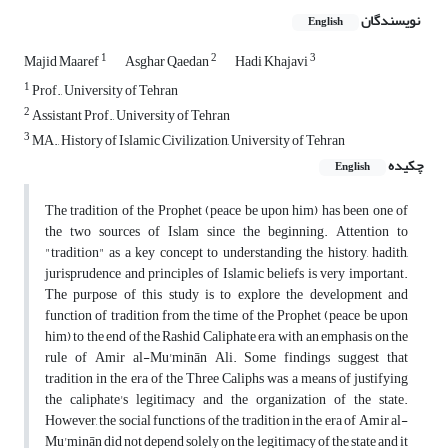
نویسندگان
English
1
2
3
Majid Maaref
Asghar Qaedan
Hadi Khajavi
1
Prof., University of Tehran
2
Assistant Prof., University of Tehran
3
MA., History of Islamic Civilization, University of Tehran
چکیده
English
The tradition of the Prophet (peace be upon him) has been one of
the two sources of Islam since the beginning. Attention to
"tradition" as a key concept to understanding the history, hadith,
jurisprudence and principles of Islamic beliefs is very important.
The purpose of this study is to explore the development and
function of tradition from the time of the Prophet (peace be upon
him) to the end of the Rashid Caliphate era, with an emphasis on the
rule of Amir al-Mu'minān Ali. Some findings suggest that
tradition in the era of the Three Caliphs was a means of justifying
the caliphate's legitimacy and the organization of the state.
However, the social functions of the tradition in the era of Amir al-
Mu'minān did not depend solely on the legitimacy of the state and it