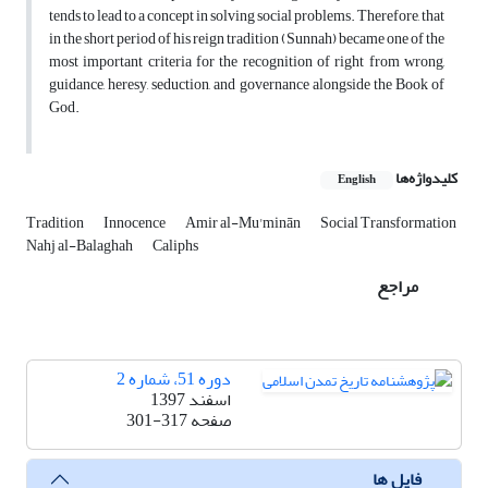
tends to lead to a concept in solving social problems. Therefore, that
in the short period of his reign tradition (Sunnah) became one of the
most important criteria for the recognition of right from wrong,
guidance, heresy, seduction, and governance alongside the Book of
God.
کلیدواژه‌ها
English
Tradition
Innocence
Amir al-Mu'minān
Social Transformation
Nahj al-Balaghah
Caliphs
مراجع
دوره 51، شماره 2
اسفند 1397
صفحه
301-317
فایل ها