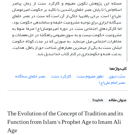
مسئله این پژوهش تکوین مفهوم و کارکرد سنت از زمان پیامبر
اسلام(ص) تا پایان عصر خلفای راشدین با تاکید بر حکومت امیرمومنان
علی(ع) است. برخی یافته­ها حاکی از آن است که سنت در عصر خلفای
سه­گانه ابزاری برای توجیه مشروعیت خلیفه و ساماندهی حکومت بود،
اما کارکرد­های اجتماعی سنت در دوره امیرمومنان(ع) صرفا منوط به
مشروعیت حکومت نیست و به سوی مفهومی راه­گشا در حل معضلات و
مخاطرات اجتماعی میل می­نماید. به صورتی که در مدت کوتاه حکومت
ایشان سنت به یکی از مهم­ترین معیارهای شناخت حق از باطل، هدایت،
بدعت­، فتنه­ و حکومت­داری در کنار کتاب خدا تبدیل شد.
کلیدواژه‌ها
سنّت نبوی
تطور مفهوم سنت
کارکرد سنت
عصر خلفای سه‌گانه
عصر امام علی(ع)
عنوان مقاله
English
The Evolution of the Concept of Tradition and its
Function from Islam's Prophet Age to Imam Ali
Age