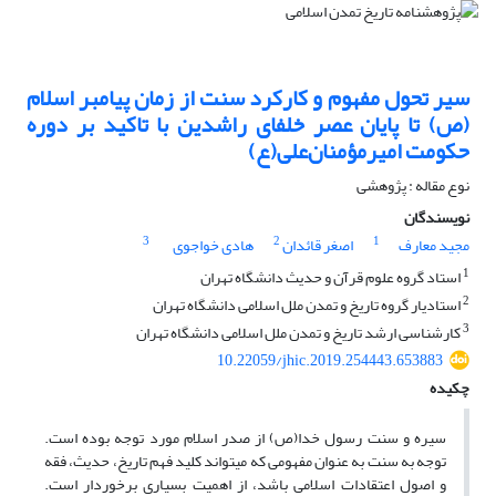
سیر تحول مفهوم و کارکرد سنت از زمان پیامبر اسلام
(ص) تا پایان عصر خلفای راشدین با تاکید بر دوره
حکومت امیرمؤمنان‌علی(ع)
نوع مقاله : پژوهشی
نویسندگان
3
2
1
مجید معارف
اصغر قائدان
هادی خواجوی
1
استاد گروه علوم قرآن و حدیث دانشگاه تهران
2
استادیار گروه تاریخ و تمدن ملل اسلامی دانشگاه تهران
3
کارشناسی ارشد تاریخ و تمدن ملل اسلامی دانشگاه تهران
10.22059/jhic.2019.254443.653883
چکیده
سیره و سنت رسول خدا(ص) از صدر اسلام مورد توجه بوده است.
توجه به سنت به عنوان مفهومی که می­تواند کلید فهم تاریخ، حدیث، فقه
و اصول اعتقادات اسلامی باشد، از اهمیت بسیاری برخوردار است.