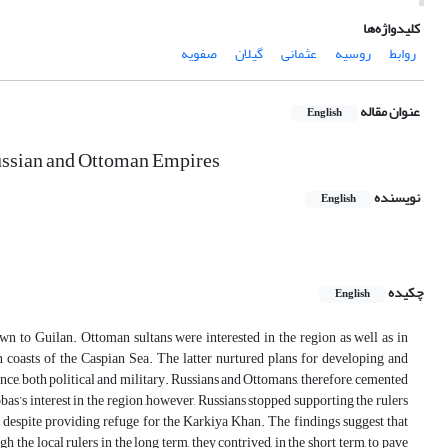
کلیدواژه‌ها
روابط
روسیه
عثمانی
گیلان
صفویه
عنوان مقاله
English
Russian and Ottoman Empires
نویسنده
English
چکیده
English
wn to Guilan. Ottoman sultans were interested in the region as well as in
 coasts of the Caspian Sea. The latter nurtured plans for developing and
nce, both political and military. Russians and Ottomans, therefore, cemented
bas’s interest in the region ,however, Russians stopped supporting the rulers
, despite providing refuge for the Karkiya Khan. The findings suggest that
 the local rulers in the long term, they contrived, in the short term, to pave