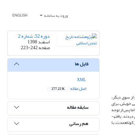
ورود به سامانه
ENGLISH
دوره 52، شماره 2
اسفند 1398
صفحه
223-242
فایل ها
XML
اصل مقاله
277.22 K
 از سوی دیگر،
می خویش، برای
سابقه مقاله
اما پس از توجه
شاه عباس صفوی به گیلان، روس­ها از حمایت امیران گیلانی دست برداشتند و عثمانی­ها نیز با وجود پناه دادن به خان کیایی، منافع خود را در حفظ دوستی با حکومت صفوی دیدند. یافته­
کوتاه­مدت، با
هم رسانی