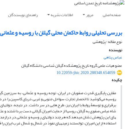
صفحه اصلی
مرور
اطلاعات نشریه
راهنمای نویسندگان
بررسی تحلیلی روابط حاکمان محلی گیلان با روسیه و عثمان
نوع مقاله : پژوهشی
نویسنده
عباس پناهی
عضو هیات علمی گروه تاریخ پژوهشکده گیلان شناسی دانشگاه گیلان
10.22059/jhic.2020.288348.654059
چکیده
مقارن پایگیری قدرت صفویان در ایران، توجه روسیه و عثمانی، به سرزمین گیلان
روسیه می‌کوشید تا انحصار تجارت سواحل جنوبی و غربی دریای کاسپین را در د
برقراری و توسعۀ روابط با ایران نیز، طرح هایی در سر داشت. در نتیجه، دولت­های 
ها­ی این پژوهش نشان می­دهد که هرچند دولت­های روسیه و عثمانی در درازمدت
استفاده از این امیران، توانستند زمینه­های نفوذ در شمال و شمال غرب ایران را 