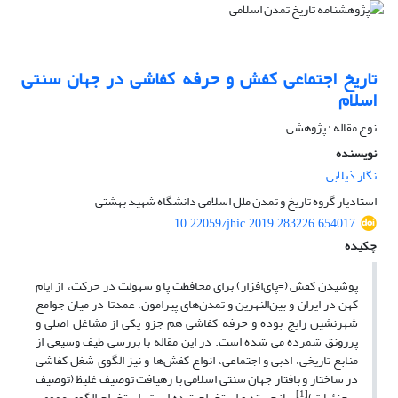
تاریخ اجتماعی کفش و حرفه کفاشی در جهان سنتی
اسلام
نوع مقاله : پژوهشی
نویسنده
نگار ذیلابی
استادیار گروه تاریخ و تمدن ملل اسلامی دانشگاه شهید بهشتی
10.22059/jhic.2019.283226.654017
چکیده
پوشیدن کفش (=پای‌افزار) برای محافظت پا و سهولت در حرکت، از ایام
کهن در ایران و بین‌النهرین و تمدن‌های پیرامون، عمدتا در میان جوامع
شهرنشین رایج بوده و حرفه کفاشی هم جزو یکی از مشاغل اصلی و
پررونق شمرده می شده است. در این مقاله با بررسی طیف وسیعی از
منابع تاریخی، ادبی و اجتماعی، انواع کفش‌ها و نیز الگوی شغل کفاشی
در ساختار و بافتار جهان سنتی اسلامی با رهیافت توصیف غلیظ (توصیف
[1]
پرجزئیات)
، بازجسته و استخراج شده است. استخراج الگوی عمومی