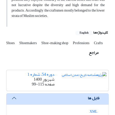
not lucrative despite the diversity and high demand for the
products. Accordingly, the craftsmen mostly belonged to the lower
strata of Muslim societies.
کلیدواژه‌ها
English
Shoes
Shoemakers
Shoe-making shop
Professions
Crafts
مراجع
دوره 54، شماره 1
شهریور 1400
صفحه
99-115
فایل ها
XML