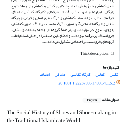
شغل کفاشی با پژوهش ابعاد پدیداری کفش و کفاشی از جمله تنوع
واژگان، ابزارها و ادوات کار، فضای حرفه‌ای (کارگاه کفاشی)، اخلاق
حرفه‌ای، نظارت و احتساب کفاشان و درآمدهای اصلی و فرعی و پایگاه
شغلی و جایگاه اجتماعی آنها صورت گرفته است. بر خلاف تصور، کفاشان
با وجود تنوع در تولیدات و نیاز همة گروه‌های جامعه به محصولاتشان،
جزو اصناف پردرآمد نبوده‌اند و اعضای این صنف را در جهان اسلام اغلب
گروه‌های فرودست‌تر اجتماعی تشکیل می‌داده‌اند.
[1]. Thick description
کلیدواژه‌ها
کفش
کفاش
کارگاه کفاشی
مشاغل
اصناف
20.1001.1.22287906.1400.54.1.5.2
عنوان مقاله
English
The Social History of Shoes and Shoe-making in
the Traditional Islamicate World