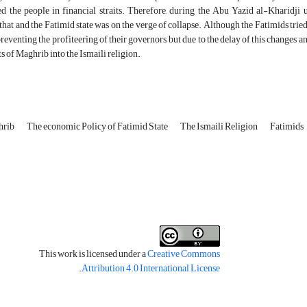
ted the people in financial straits. Therefore, during the Abu Yazid al-Kharidji
hat and the Fatimid state was on the verge of collapse. Although the Fatimids tried 
reventing the profiteering of their governors, but due to the delay of this changes and 
ts of Maghrib into the Ismaili religion.
hrib
The economic Policy of Fatimid State
The Ismaili Religion
Fatimids
This work is licensed under a
Creative Commons
.
Attribution 4.0 International License