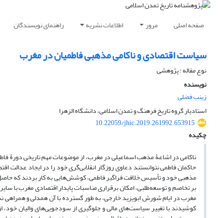
صفحه اصلی
مرور
اطلاعات نشریه
راهنمای نویسندگان
سیاست اقتصادی و ناکامی مذهبی فاطمیان در مغرب
نوع مقاله : پژوهشی
نویسنده
زینب فضلی
استادیار گروه تاریخ فرهنگ و تمدن اسلامی، دانشگاه الزهرا
10.22059/jhic.2019.261992.653915
چکیده
ناکامی در اشاعۀ مذهب اسماعیلی در مغرب، از موضوعات مهم تاریخی دورۀ فاطم
حاکمان فاطمی نتوانستند دعاوی روزگار انقلابی‌گری خود را در ایجاد عدالت اقتص
مذهبی خود و تأسیس خلافت فراگیر فاطمی، کوشش‌هایی به کار بردند که حاصل آ
بر تخاصم و توسعه‌طلبی، امکان برقراری مناسبات پایدار اقتصادی مغرب با سایر سرز
مغرب در ایام شورش ابویزید خارجی، به طور گسترده با آن همدلی و همراهی نشا
کوشیدند با تغییر سیاست‌های مالی و جلوگیری از سودجویی‌های والیان خود، از 