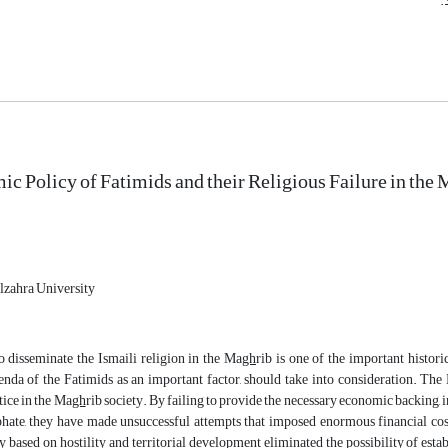
.
c Policy of Fatimids and their Religious Failure in the
Alzahra University
o disseminate the Ismaili religion in the Ma
gh
rib is one of the important histori
da of the Fatimids as an important factor, should take into consideration. The F
ice in the Ma
gh
rib society. By failing to provide the necessary economic backing, i
phate, they have made unsuccessful attempts that imposed enormous financial cos
y based on hostility and territorial development eliminated the possibility of esta