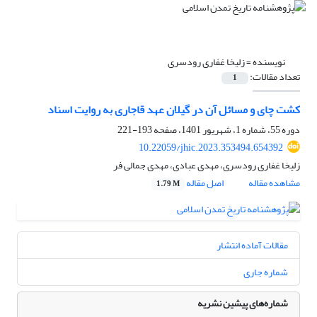
نویسنده =
زلیخا غفاری رودسری
تعداد مقالات:
1
کشت چای و مسائل آن در گیلان عهد قاجاری به روایت اسناد
دوره 55، شماره 1، شهریور 1401، صفحه
193-221
10.22059/jhic.2023.353494.654392
زلیخا غفاری رودسری، مهدی عبادی، مهدی جمالی فر
مشاهده مقاله
اصل مقاله
1.79 M
مقالات آماده انتشار
شماره جاری
شماره‌های پیشین نشریه