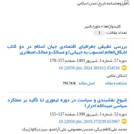
کلیدواژه‌ها =
ماوراءالنهر
تعداد مقالات:
3
بررسی تطبیقی جغرافیای اقتصادی جهان اسلام در دو کتاب
اشکال‌العالم (منسوب به جیهانی) و مسالک و ممالک اصطخری
دوره 57، شماره 1، شهریور 1403، صفحه
157-178
10.22059/jhic.2024.381612.654516
اشکان غلامی
مشاهده مقاله
اصل مقاله
795.76 K
شیوخ نقشبندی و سیاست در دوره تیموری (با تأکید بر عملکرد
سیاسی عبیدالله احرار)
دوره 52، شماره 1، شهریور 1398، صفحه
127-155
10.22059/jhic.2019.273239.653967
محمد علی کاظم بیکی، محسن معصومی، علی آرامجو، سیزدیکاوا ژیبک