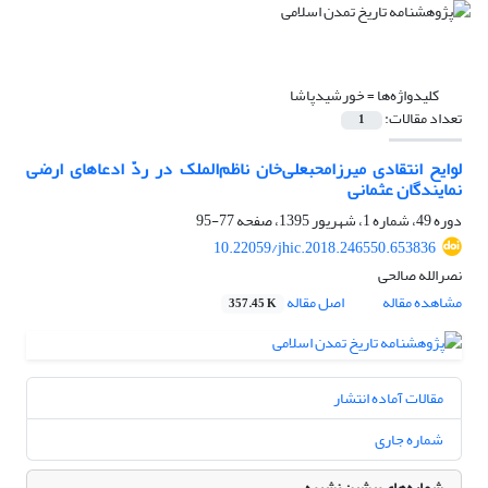
کلیدواژه‌ها =
خورشید‌پاشا
تعداد مقالات:
1
لوایح انتقادی میرزامحبعلی‌خان ناظم‌الملک در ردّ ادعاهای ارضی
نمایندگان عثمانی
دوره 49، شماره 1، شهریور 1395، صفحه
77-95
10.22059/jhic.2018.246550.653836
نصرالله صالحی
مشاهده مقاله
اصل مقاله
357.45 K
مقالات آماده انتشار
شماره جاری
شماره‌های پیشین نشریه