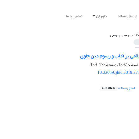
ارسال مقاله
داوران
تماس با ما
داب و رسوم بومی
لامی بر آداب و رسوم دین جاوی
175-189
10.22059/jhic.2019.27
اصل مقاله
450.86 K