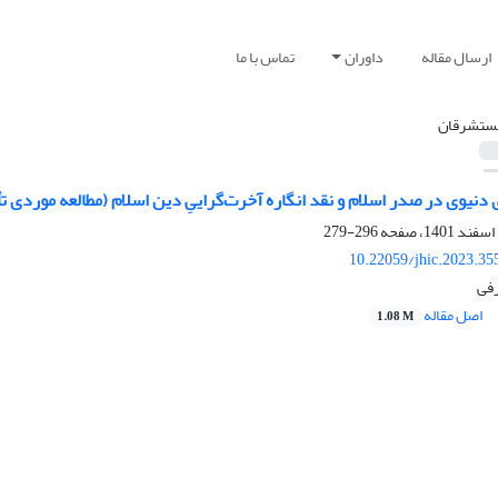
ارسال مقاله
داوران
تماس با ما
ستشرقان
دنیوی در صدر اسلام و نقد انگاره آخرت‌گراییِ دین اسلام (مطالعه موردی
296-279
10.22059/jhic.2023.35
رفی
اصل مقاله
1.08 M