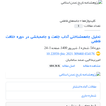
کلیدواژه‌ها =
جامه‌های فاطمی
تعداد مقالات:
1
تحلیل جامعه‌شناختی آداب خِلعت و جامه‌بخشی در دوره خلافت
فاطمی
دوره 54، شماره 1، شهریور 1400، صفحه
1-24
10.22059/jhic.2021.309460.654176
امیرنیما الهی، صمد سامانیان
مشاهده مقاله
اصل مقاله
684.36 K
مقالات آماده انتشار
شماره جاری
شماره‌های پیشین نشریه