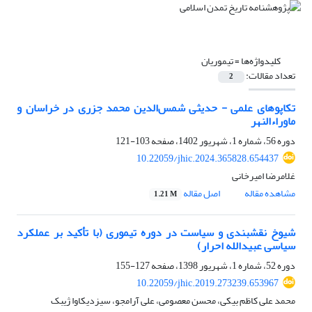
کلیدواژه‌ها =
تیموریان
تعداد مقالات:
2
تکاپوهای علمی - حدیثی شمس‌الدین محمد جزری در خراسان و
ماوراء‌النهر
دوره 56، شماره 1، شهریور 1402، صفحه
103-121
10.22059/jhic.2024.365828.654437
غلامرضا امیرخانی
مشاهده مقاله
اصل مقاله
1.21 M
شیوخ نقشبندی و سیاست در دوره تیموری (با تأکید بر عملکرد
سیاسی عبیدالله احرار)
دوره 52، شماره 1، شهریور 1398، صفحه
127-155
10.22059/jhic.2019.273239.653967
محمد علی کاظم بیکی، محسن معصومی، علی آرامجو، سیزدیکاوا ژیبک