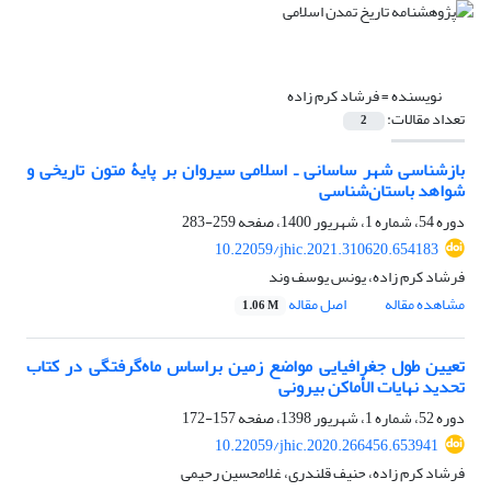
نویسنده =
فرشاد کرم زاده
تعداد مقالات:
2
بازشناسی شهر ساسانی ـ اسلامی سیروان بر پایۀ متون تاریخی و
شواهد باستان‌شناسی
دوره 54، شماره 1، شهریور 1400، صفحه
259-283
10.22059/jhic.2021.310620.654183
فرشاد کرم زاده، یونس یوسف وند
مشاهده مقاله
اصل مقاله
1.06 M
تعیین طول جغرافیایی مواضع زمین براساس ماه‌گرفتگی در کتاب
تحدید نهایات الأماکن بیرونی
دوره 52، شماره 1، شهریور 1398، صفحه
157-172
10.22059/jhic.2020.266456.653941
فرشاد کرم زاده، حنیف قلندری، غلامحسین رحیمی