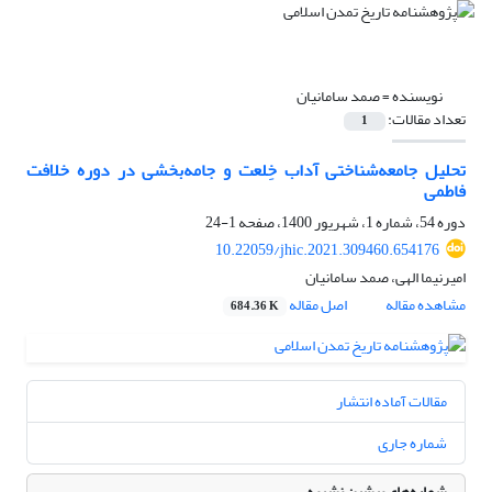
نویسنده =
صمد سامانیان
تعداد مقالات:
1
تحلیل جامعه‌شناختی آداب خِلعت و جامه‌بخشی در دوره خلافت
فاطمی
دوره 54، شماره 1، شهریور 1400، صفحه
1-24
10.22059/jhic.2021.309460.654176
امیرنیما الهی، صمد سامانیان
مشاهده مقاله
اصل مقاله
684.36 K
مقالات آماده انتشار
شماره جاری
شماره‌های پیشین نشریه