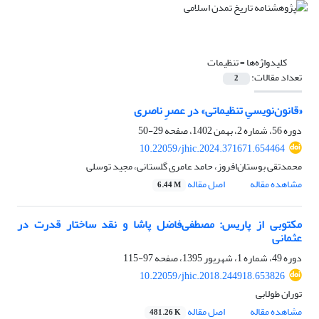
کلیدواژه‌ها =
تنظیمات
تعداد مقالات:
2
«قانون‌نویسیِ تنظیماتی» در عصرِ ناصری
دوره 56، شماره 2، بهمن 1402، صفحه
29-50
10.22059/jhic.2024.371671.654464
محمدتقی بوستان‌افروز، حامد عامری گلستانی، مجید توسلی
مشاهده مقاله
اصل مقاله
6.44 M
مکتوبی از پاریس: مصطفی‌فاضل پاشا و نقد ساختار قدرت در
عثمانی
دوره 49، شماره 1، شهریور 1395، صفحه
97-115
10.22059/jhic.2018.244918.653826
توران طولابی
مشاهده مقاله
اصل مقاله
481.26 K