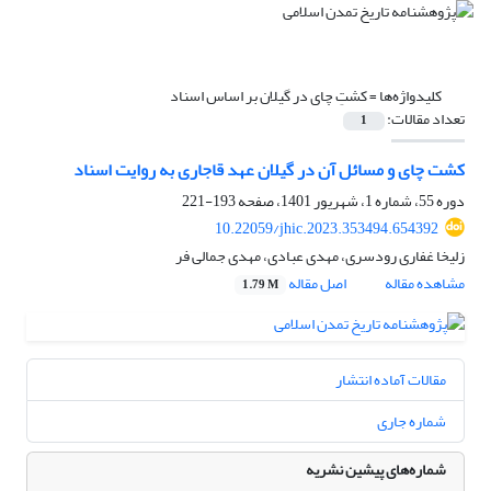
کلیدواژه‌ها =
کشتِ چای در گیلان بر اساس اسناد
تعداد مقالات:
1
کشت چای و مسائل آن در گیلان عهد قاجاری به روایت اسناد
دوره 55، شماره 1، شهریور 1401، صفحه
193-221
10.22059/jhic.2023.353494.654392
زلیخا غفاری رودسری، مهدی عبادی، مهدی جمالی فر
مشاهده مقاله
اصل مقاله
1.79 M
مقالات آماده انتشار
شماره جاری
شماره‌های پیشین نشریه