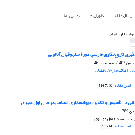
ارسال مقاله
داوران
تماس با ما
یوانسالاری ایرانی
یری تاریخ‌نگاری فارسیِ دورة سلجوقیان آناتولی
22-46
10.22059/jhic.2024.38
اصل مقاله
516.71 K
انی در تأسیس و تکوین دیوانسالاری اسلامی در قرن اول هجری
 بیات، سید جمال موسوی
اصل مقاله
1.89 M